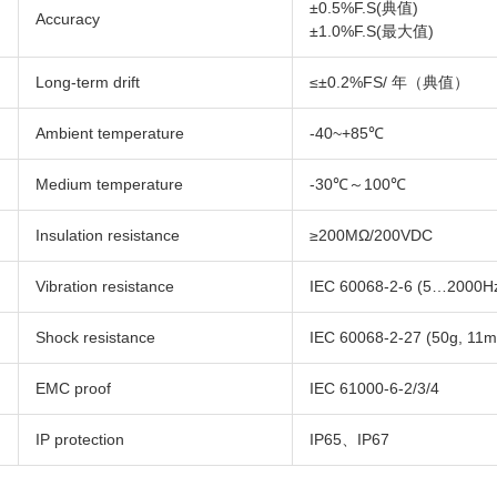
±0.5%F.S(典值)
Accuracy
±1.0%F.S(最大值)
Long-term drift
≤±0.2%FS/ 年（典值）
Ambient temperature
-40~+85℃
Medium temperature
-30℃～100℃
Insulation resistance
≥200MΩ/200VDC
Vibration resistance
IEC 60068-2-6 (5…2000Hz
Shock resistance
IEC 60068-2-27 (50g, 11m
EMC proof
IEC 61000-6-2/3/4
IP protection
IP65、IP67