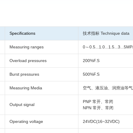
Specifications
技术指标 Technique data
Measuring ranges
0～0.5...1.0...1.5...3...5M
Overload pressures
200%F.S
Burst pressures
500%F.S
Measuring Media
空气、液压油、润滑油等气
PNP 常开、常闭
Output signal
NPN 常开、常闭
Operating voltage
24VDC(16~32VDC)