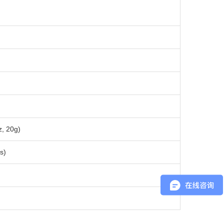
, 20g)
s)