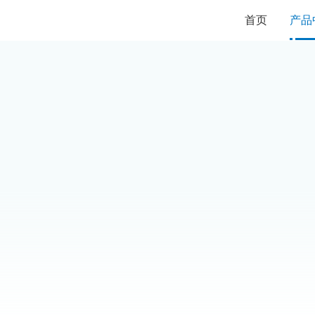
首页
产品
开关量输出
通过振动、冲击、电磁兼容等试验