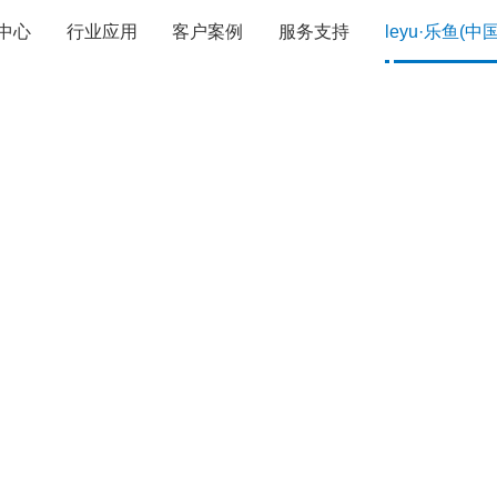
中心
行业应用
客户案例
服务支持
leyu·乐鱼(