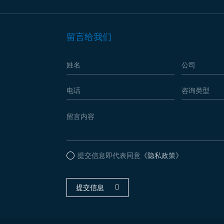
留言给我们
提交信息即代表同意
《隐私政策》
提交信息