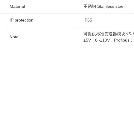
Material
不锈钢 Stainless steel
IP protection
IP65
可提供标准变送器模块NS-A00
Note
±5V，0~±10V，Profibus