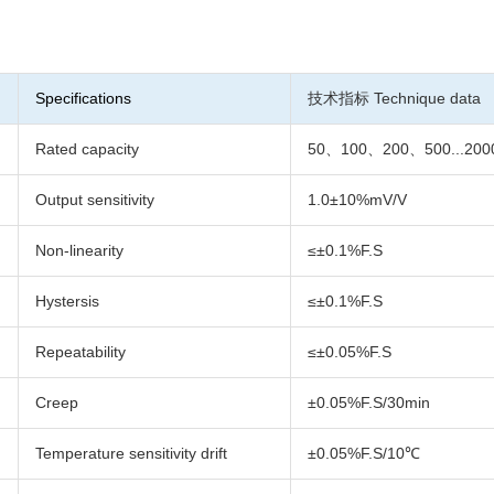
Specifications
技术指标 Technique data
Rated capacity
50、100、200、500...200
Output sensitivity
1.0±10%mV/V
Non-linearity
≤±0.1%F.S
Hystersis
≤±0.1%F.S
Repeatability
≤±0.05%F.S
Creep
±0.05%F.S/30min
Temperature sensitivity drift
±0.05%F.S/10℃