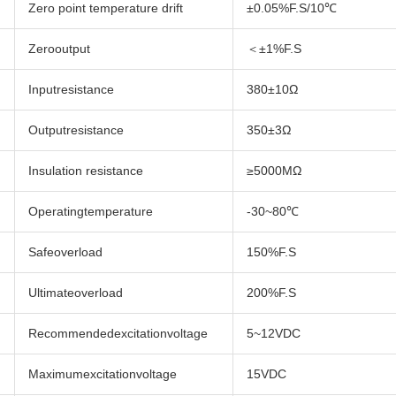
Zero point temperature drift
±0.05%F.S/10℃
Zerooutput
＜±1%F.S
Inputresistance
380±10Ω
Outputresistance
350±3Ω
Insulation resistance
≥5000MΩ
Operatingtemperature
-30~80℃
Safeoverload
150%F.S
Ultimateoverload
200%F.S
Recommendedexcitationvoltage
5~12VDC
Maximumexcitationvoltage
15VDC