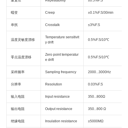
重复性
Repeatability
±0.5%F.S
蠕变
Creep
±0.1%F.S/30min
串扰
Crosstalk
≤3%F.S
Temperature sensitivit
温度灵敏度漂移
0.5%F.S/10℃
y drift
Zero point temperatur
零点温度漂移
0.5%F.S/10℃
e drift
采样频率
Sampling frequency
2000...3000Hz
分辨率
Resolution
0.03%F.S
输入电阻
Input resistance
350...800Ω
输出电阻
Output resistance
350...800 Ω
绝缘电阻
Insulation resistance
≥5000MΩ