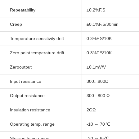
Repeatability
±0.2%F.S
Creep
±0.1%F.S/30min
Temperature sensitivity drift
0.3%F.S/10K
Zero point temperature drift
0.3%F.S/10K
Zerooutput
±0.1mV/V
Input resistance
300...800Ω
Output resistance
300...800 Ω
Insulation resistance
2GΩ
Operating temp. range
-10 ～ 70 ℃
Storage temp.range
-30 ～ 85℃