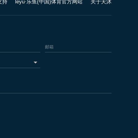
支持
leyu·乐鱼(中国)体育官方网站
关于天沐