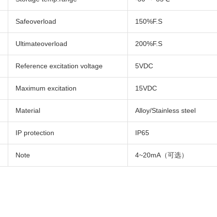
Safeoverload
150%F.S
Ultimateoverload
200%F.S
Reference excitation voltage
5VDC
Maximum excitation
15VDC
Material
Alloy/Stainless steel
IP protection
IP65
Note
4~20mA（可选）