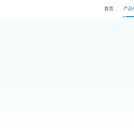
首页
产品
最大3/6个分力
法兰连接