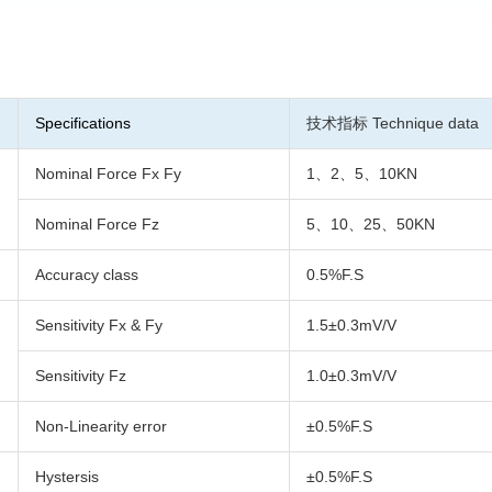
Specifications
技术指标 Technique data
Nominal Force Fx Fy
1、2、5、10KN
Nominal Force Fz
5、10、25、50KN
Accuracy class
0.5%F.S
Sensitivity Fx & Fy
1.5±0.3mV/V
Sensitivity Fz
1.0±0.3mV/V
Non-Linearity error
±0.5%F.S
Hystersis
±0.5%F.S