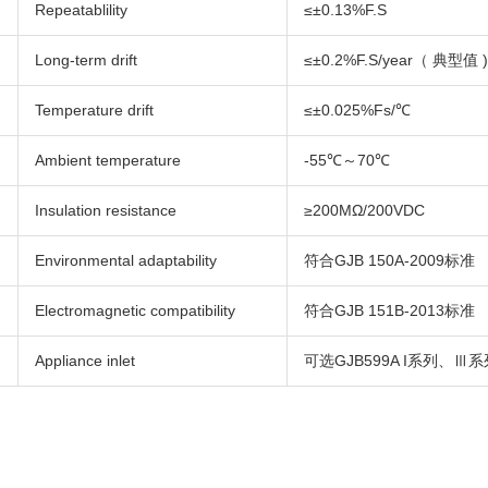
Repeatablility
≤±0.13%F.S
Long-term drift
≤±0.2%F.S/year（ 典型值 
Temperature drift
≤±0.025%Fs/℃
Ambient temperature
-55℃～70℃
Insulation resistance
≥200MΩ/200VDC
Environmental adaptability
符合GJB 150A-2009标准
Electromagnetic compatibility
符合GJB 151B-2013标准
Appliance inlet
可选GJB599A I系列、