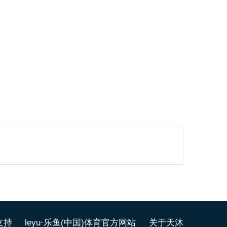
支持
leyu·乐鱼(中国)体育官方网站
关于天沐