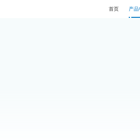
首页
产品
专为航空、航天等领域设计
参照GJB150标准