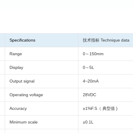
Specifications
技术指标 Technique data
Range
0～150mm
Display
0～5L
Output signal
4~20mA
Operating voltage
28VDC
Accuracy
±1%F.S（ 典型值 )
Minimum scale
±0.1L