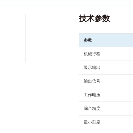
通过：振动冲击、电磁兼容、霉菌、盐雾等试验
产品重量≤250g
技术参数
咨询产品
资料下载
参数
机械行程
显示输出
输出信号
工作电压
综合精度
最小刻度