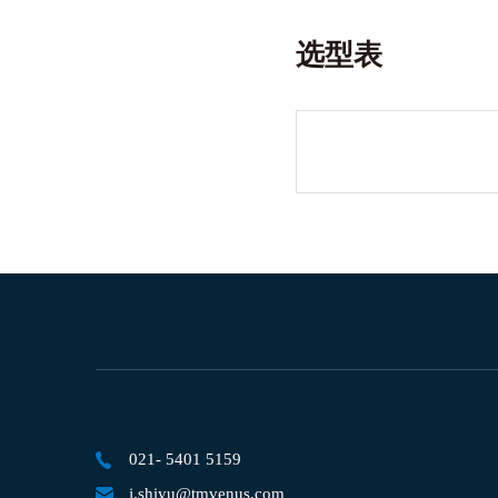
选型表
021- 5401 5159
j.shiyu@tmvenus.com