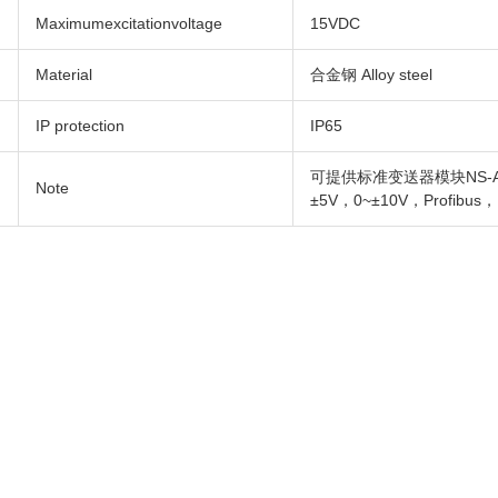
Maximumexcitationvoltage
15VDC
Material
合金钢 Alloy steel
IP protection
IP65
可提供标准变送器模块NS-A00
Note
±5V，0~±10V，Profibus