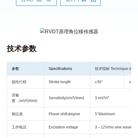
技术参数
参数
Specifications
技术指标 Technique data
线性行程
Stroke length
±30°
±45°
灵敏
Sensitivity(mV/V/mm)
3 mV/V/°
度 （mV/V/mm)
相位差
Phase shift,degree
5°Maximum
工作电压
Excitation voltage
3～12Vrms sine wave