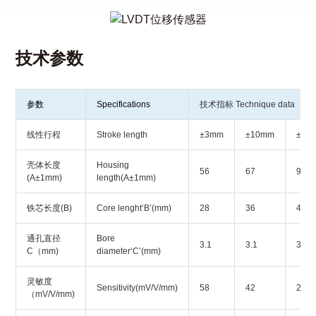
技术参数
参数
Specifications
技术指标 Technique data
线性行程
Stroke length
±3mm
±10mm
±20
壳体长度
Housing
56
67
97
(A±1mm)
length(A±1mm)
铁芯长度(B)
Core lenght‘B’(mm)
28
36
46
通孔直径
Bore
3.1
3.1
3.1
C（mm)
diameter‘C’(mm)
灵敏度
Sensitivity(mV/V/mm)
58
42
21
（mV/V/mm)