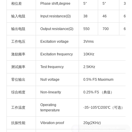
相位差
Phase shift,degree
5°
5°
3°
输入电阻
Input resistance(Ω)
38
46
60
输出电阻
Output resistance(Ω)
550
700
650
工作电压
Excitation voltage
3Vrms
激励频率
Excitation frequency
10KHz
测试频率
Test frequency
2.5KHz
零位输出
Null voltage
0.5% FS Maximum
综合精度
Non-linearity
0.25% FS （典值）
Operating
工作温度
-35~105℃/200℃（可选）
temperature
抗振性能
Vibration proof
20g(2KHz)
可以介绍下你们的产品么？