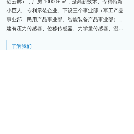
创云廊），厂房 10000+ ㎡，是高新技术、专精特新
小巨人、专利示范企业。下设三个事业部（军工产品
事业部、民用产品事业部、智能装备产品事业部），
建有压力传感器、位移传感器、力学量传感器、温度
传感器等多条传感器生产线和高端智能制造装备工
了解我们
厂。公司拥有一支国际化的研发团队，聘请了十几位
行业内知名专家、教授博导作为技术顾问。公司自成
公司优势
立以来，始终强调科技研发，对标国际领先的传感器
厂家和高端智能装备制造商，重视技术自主化，着力
10000+
100
20
㎡
+
余年
培养视野开阔、技术过硬的研发团队。公司通过
现代化厂房
专利及软著
技术沉淀
GJB9001C-2017、CE、RoHS等认证。产品广泛应用
于航空航天、轨道交通、半导体、汽车自动化等领
域，客户遍布世界各地。公司秉承：“客户至上、高效
创新、合作分享、诚实负责”的价值观，是您理想的合
作伙伴。